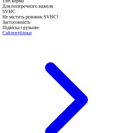
Тип керма
Для поперечного важеля
SVHC
Не містить речовин SVHC!
Застосовність
Підвіска і рульове
Сайлентблоки