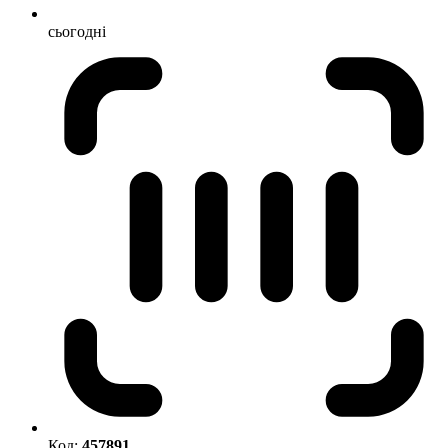
сьогодні
Код:
457891