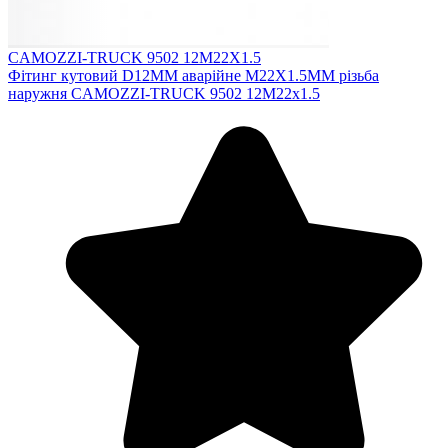
CAMOZZI-TRUCK 9502 12M22X1.5
Фітинг кутовий D12MM аварійне M22X1.5MM різьба
наружня CAMOZZI-TRUCK 9502 12M22x1.5