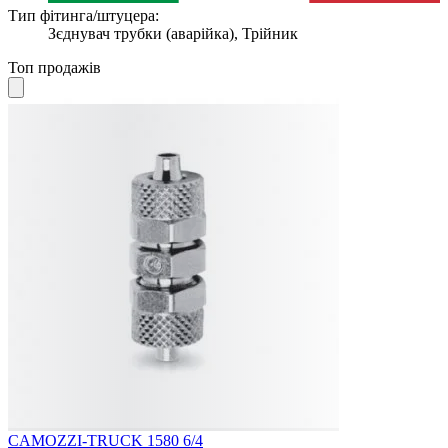
Тип фітинга/штуцера:
Зєднувач трубки (аварійка), Трійник
Топ продажів
CAMOZZI-TRUCK 1580 6/4