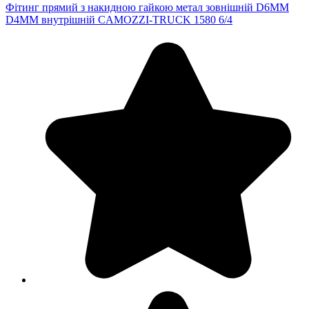
Фітинг прямий з накидною гайкою метал зовнішній D6MM
D4MM внутрішній CAMOZZI-TRUCK 1580 6/4