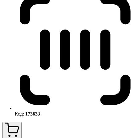
Код:
173633