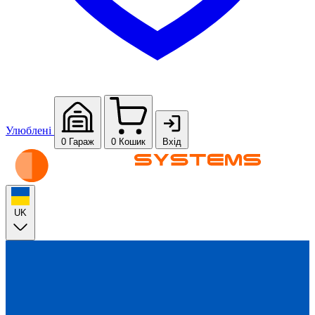
Улюблені
0
Гараж
0
Кошик
Вхід
UK