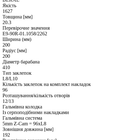
Якість
1627
Товщина [мм]
20.3
Перевірочне значення
E9-90R-01.1058/2262
Ширина (мм)
200
Радіус [мм]
200
Діаметр барабана
410
Тип заклепок
L8/L10
Кількість заклепок на комплект накладок
96
Розташування/кількість отворів
12/13
Гальмівна колодка
Із серпоподібними накладками
Гальмівна система
5mm Z-Cam = 96xL8
Зовнішня довжина [мм]
192