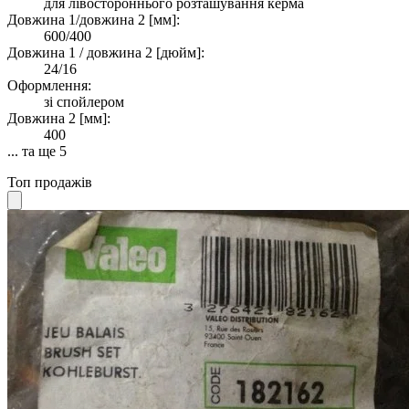
для лівостороннього розташування керма
Довжина 1/довжина 2 [мм]:
600/400
Довжина 1 / довжина 2 [дюйм]:
24/16
Оформлення:
зі спойлером
Довжина 2 [мм]:
400
... та ще 5
Топ продажів