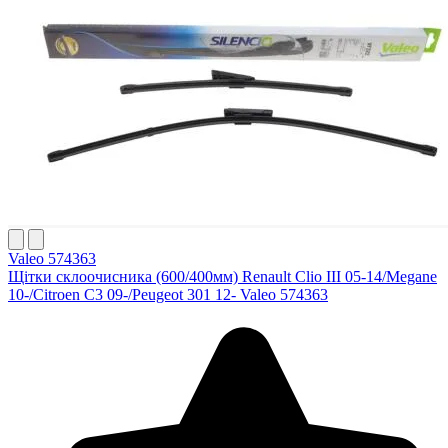
Valeo 574363
Щітки склоочисника (600/400мм) Renault Clio III 05-14/Megane
10-/Citroen C3 09-/Peugeot 301 12- Valeo 574363