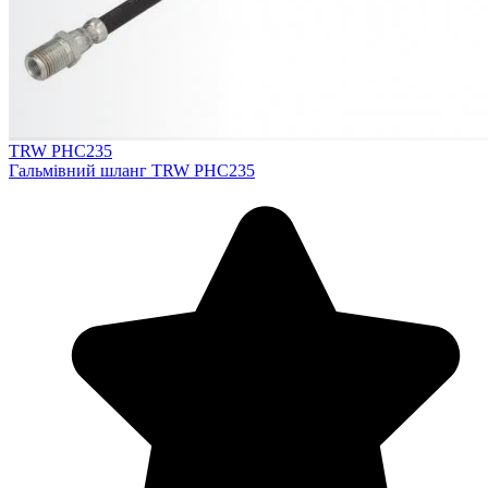
TRW PHC235
Гальмівний шланг TRW PHC235