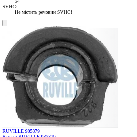
54
SVHC:
Не містить речовин SVHC!
RUVILLE 985879
Втулка RUVILLE 985879