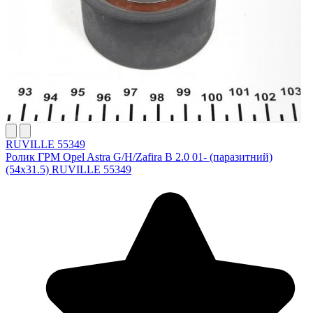
RUVILLE 55349
Ролик ГРМ Opel Astra G/H/Zafira B 2.0 01- (паразитний)
(54x31.5) RUVILLE 55349