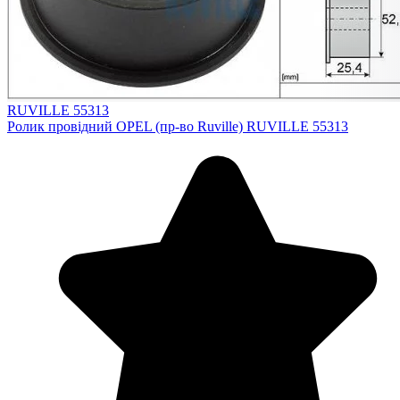
RUVILLE 55313
Ролик провідний OPEL (пр-во Ruville) RUVILLE 55313