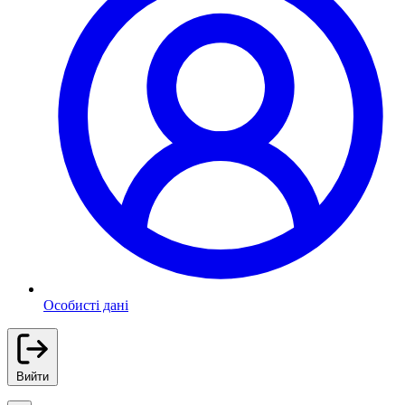
Особисті дані
Вийти