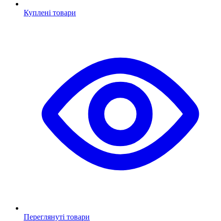
Куплені товари
Переглянуті товари