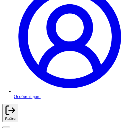
Особисті дані
Вийти