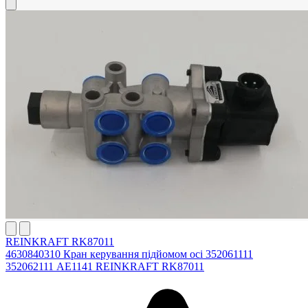
REINKRAFT RK87011
4630840310 Кран керування підйомом осі 352061111
352062111 AE1141 REINKRAFT RK87011