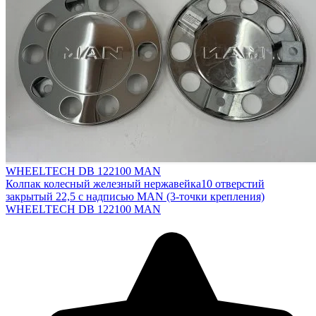
WHEELTECH DB 122100 MAN
Колпак колесный железный нержавейка10 отверстий
закрытый 22,5 с надписью MAN (3-точки крепления)
WHEELTECH DB 122100 MAN