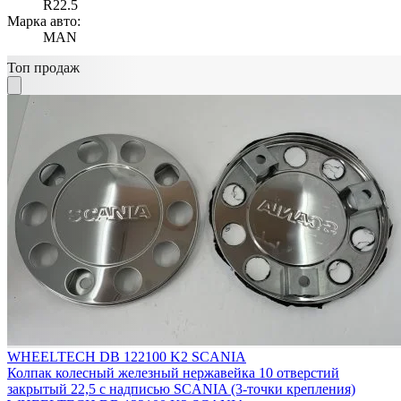
R22.5
Марка авто:
MAN
Топ продаж
WHEELTECH DB 122100 K2 SCANIA
Колпак колесный железный нержавейка 10 отверстий
закрытый 22,5 с надписью SCANIA (3-точки крепления)