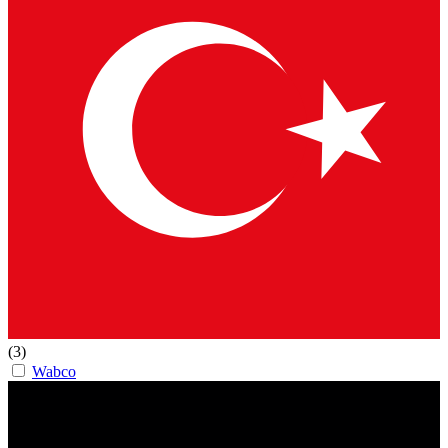
(3)
Wabco