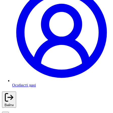
Особисті дані
Вийти