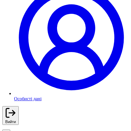
Особисті дані
Вийти