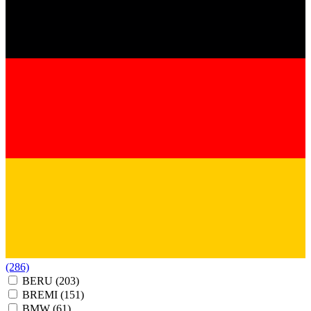
(286)
BERU
(203)
BREMI
(151)
BMW
(61)