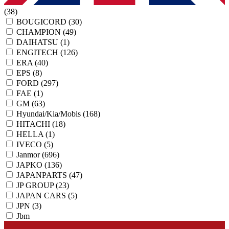
(38)
BOUGICORD
(30)
CHAMPION
(49)
DAIHATSU
(1)
ENGITECH
(126)
ERA
(40)
EPS
(8)
FORD
(297)
FAE
(1)
GM
(63)
Hyundai/Kia/Mobis
(168)
HITACHI
(18)
HELLA
(1)
IVECO
(5)
Janmor
(696)
JAPKO
(136)
JAPANPARTS
(47)
JP GROUP
(23)
JAPAN CARS
(5)
JPN
(3)
Jbm