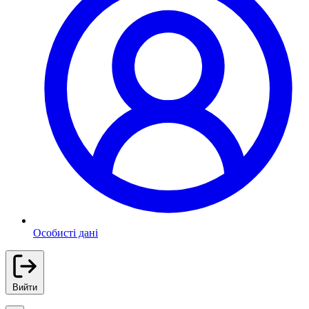
Особисті дані
Вийти