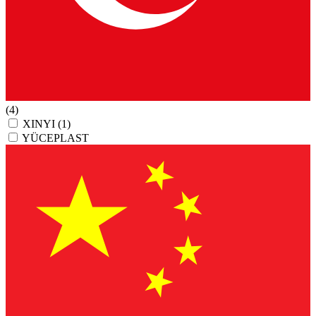
(4)
XINYI
(1)
YÜCEPLAST