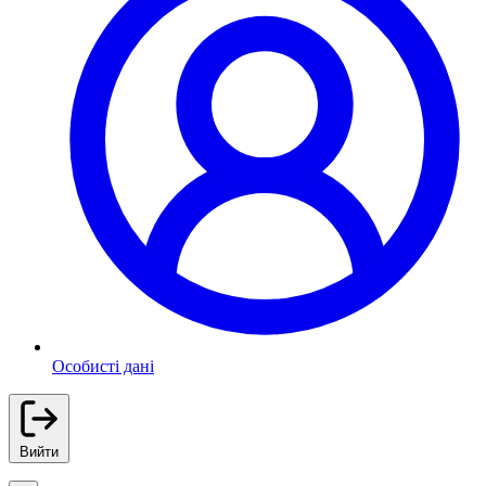
Особисті дані
Вийти