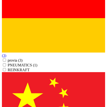
(3)
provia
(3)
PNEUMATICS
(1)
REINKRAFT