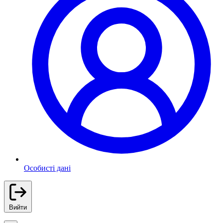
Особисті дані
Вийти