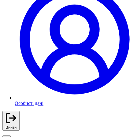
Особисті дані
Вийти