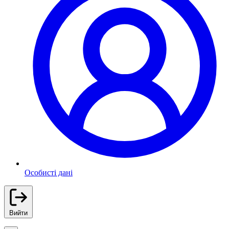
Особисті дані
Вийти