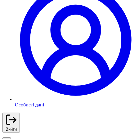
Особисті дані
Вийти