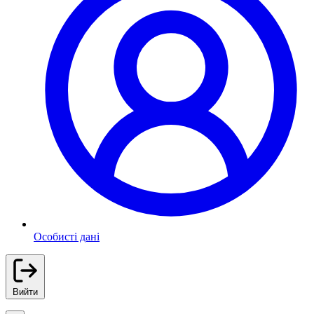
Особисті дані
Вийти