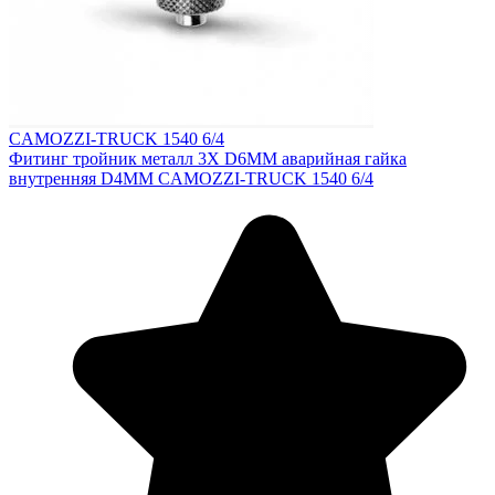
CAMOZZI-TRUCK 1540 6/4
Фитинг тройник металл 3X D6MM аварийная гайка
внутренняя D4MM CAMOZZI-TRUCK 1540 6/4