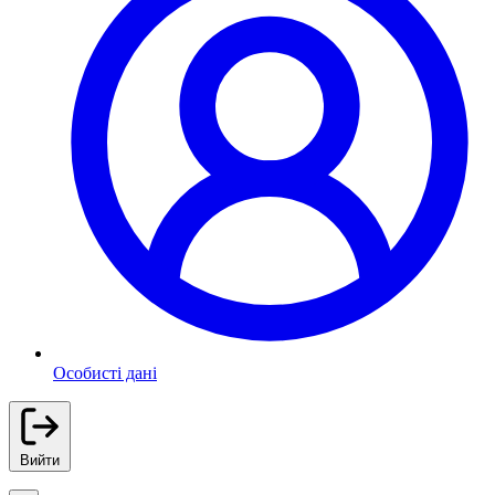
Особисті дані
Вийти