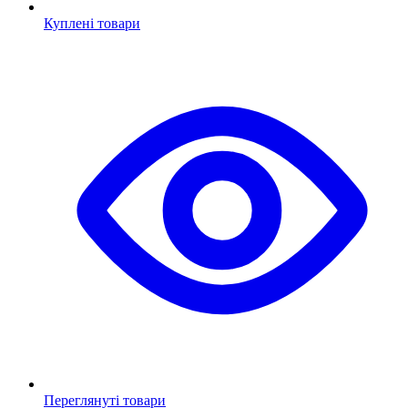
Куплені товари
Переглянуті товари