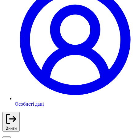
Особисті дані
Вийти