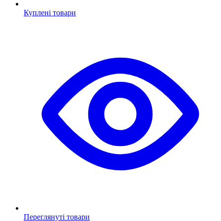
Куплені товари
Переглянуті товари