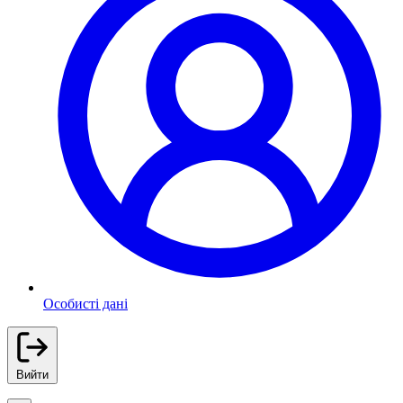
Особисті дані
Вийти