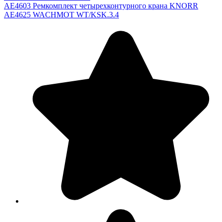
AE4603 Ремкомплект четырехконтурного крана KNORR
AE4625 WACHMOT WT/KSK.3.4