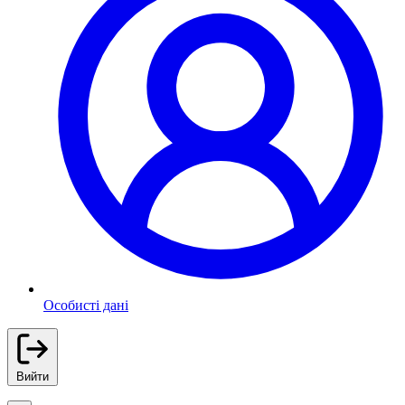
Особисті дані
Вийти