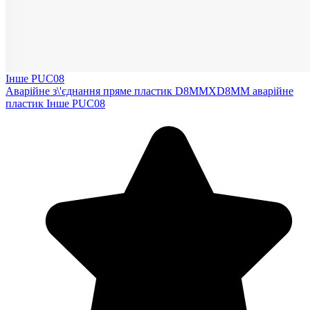
Інше PUC08
Аварійне з\'єднання пряме пластик D8MMXD8MM аварійне
пластик Інше PUC08