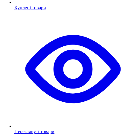
Куплені товари
Переглянуті товари