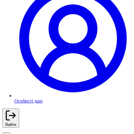
Особисті дані
Вийти