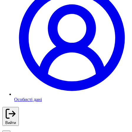
Особисті дані
Вийти