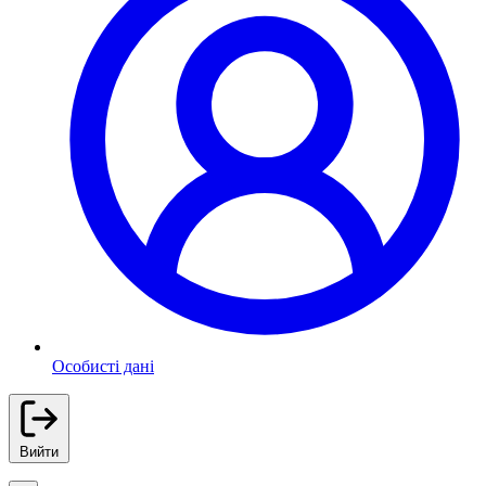
Особисті дані
Вийти