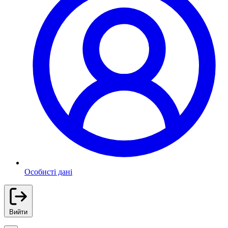
Особисті дані
Вийти