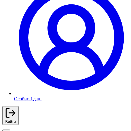
Особисті дані
Вийти