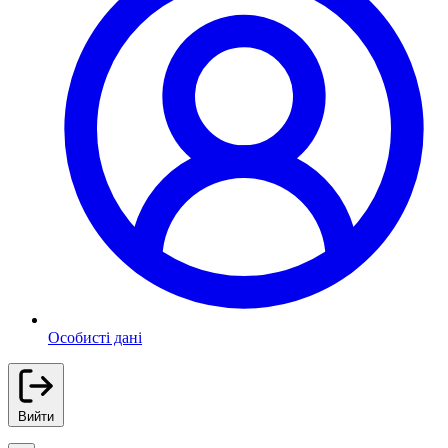
Особисті дані
Вийти