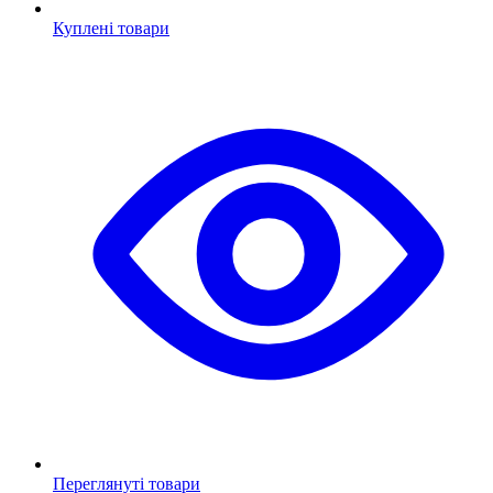
Куплені товари
Переглянуті товари