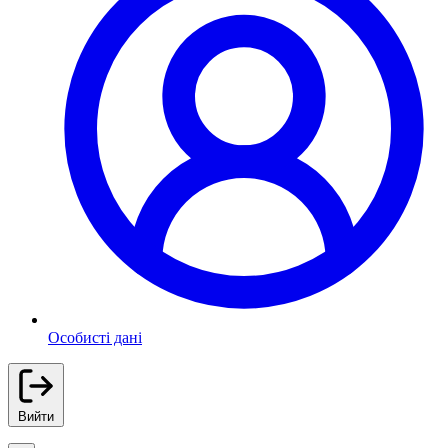
Особисті дані
Вийти