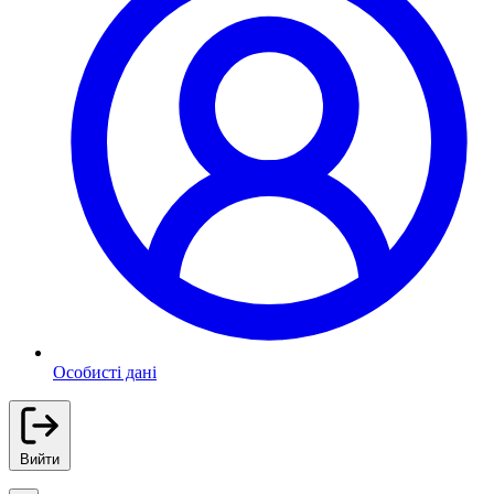
Особисті дані
Вийти