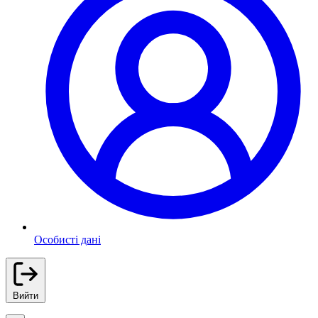
Особисті дані
Вийти