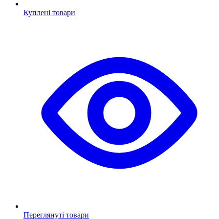
Куплені товари
Переглянуті товари