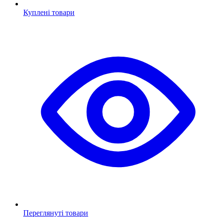
Куплені товари
Переглянуті товари