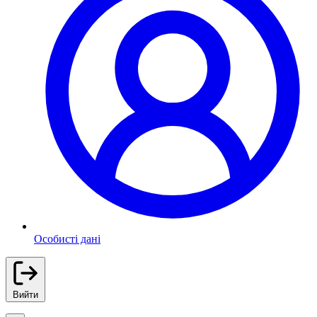
Особисті дані
Вийти