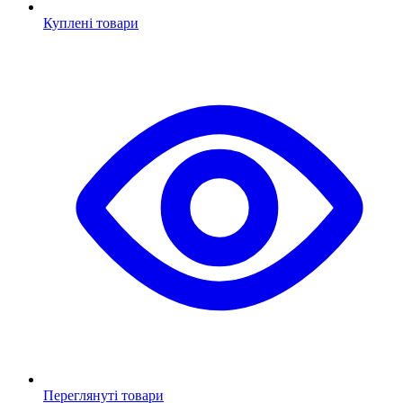
Куплені товари
Переглянуті товари