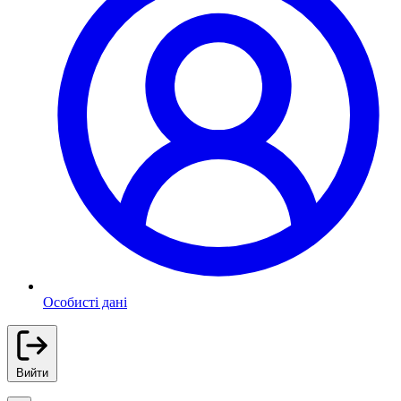
Особисті дані
Вийти