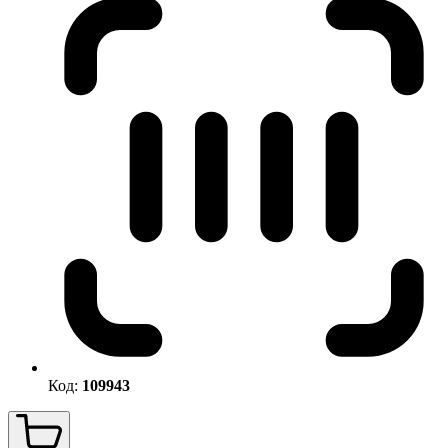
Код:
109943