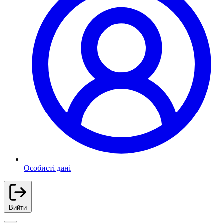
Особисті дані
Вийти