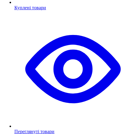
Куплені товари
Переглянуті товари