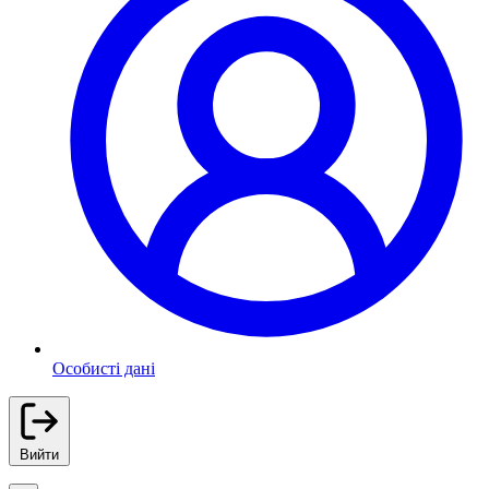
Особисті дані
Вийти