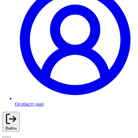
Особисті дані
Вийти