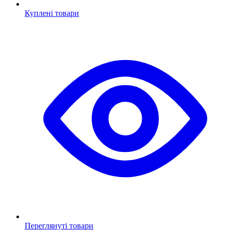
Куплені товари
Переглянуті товари