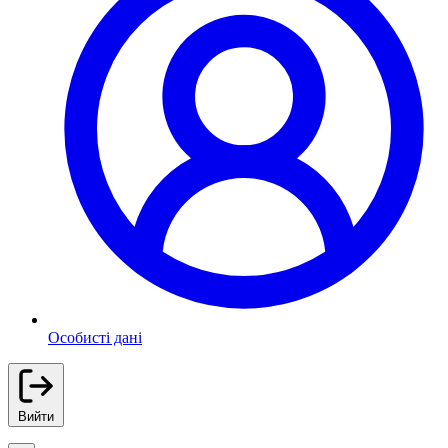
Особисті дані
Вийти