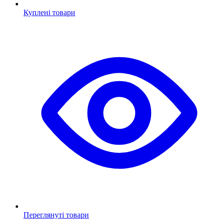
Куплені товари
Переглянуті товари