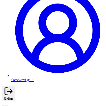
Особисті дані
Вийти