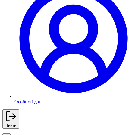
Особисті дані
Вийти