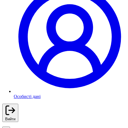
Особисті дані
Вийти