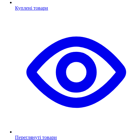
Куплені товари
Переглянуті товари