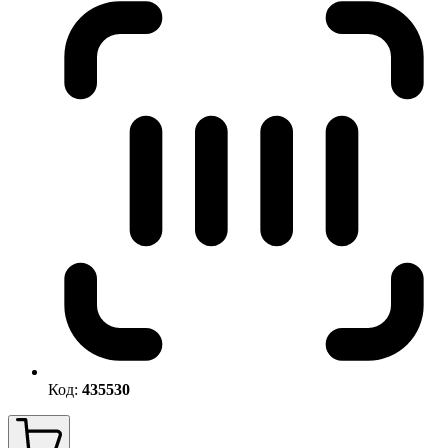
Код:
435530