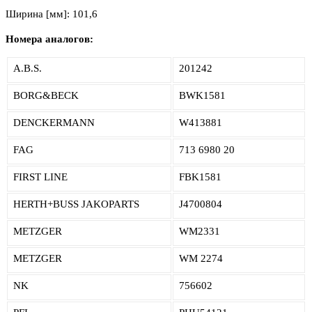
Ширина [мм]: 101,6
Номера аналогов:
A.B.S.
201242
BORG&BECK
BWK1581
DENCKERMANN
W413881
FAG
713 6980 20
FIRST LINE
FBK1581
HERTH+BUSS JAKOPARTS
J4700804
METZGER
WM2331
METZGER
WM 2274
NK
756602