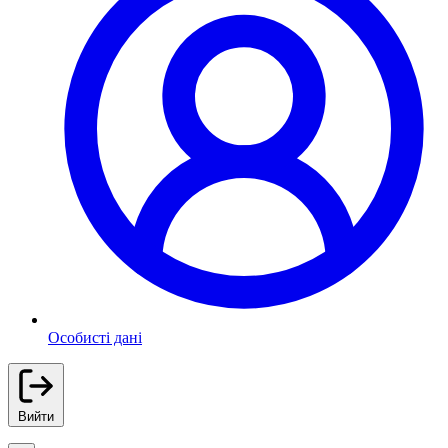
Особисті дані
Вийти