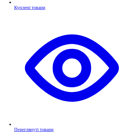
Куплені товари
Переглянуті товари