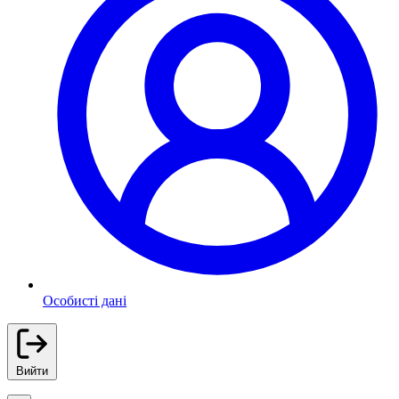
Особисті дані
Вийти