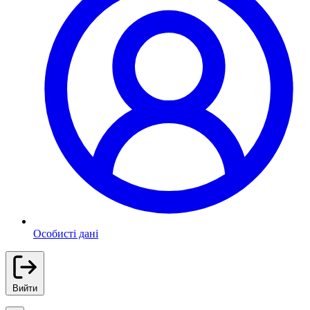
Особисті дані
Вийти