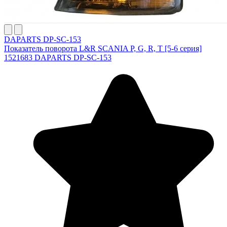
DAPARTS DP-SC-153
Показатель поворота L&R SCANIA P, G, R, T [5-6 серия]
1521683 DAPARTS DP-SC-153