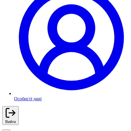
Особисті дані
Вийти