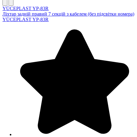
YÜCEPLAST YP-83R
Ліхтар задній правий 7 секцій з кабелем (без підсвітки номера)
YÜCEPLAST YP-83R