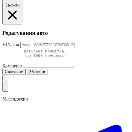
Закрити
Редагування авто
VIN-код
Коментар
Скасувати
Зберегти
Месенджери