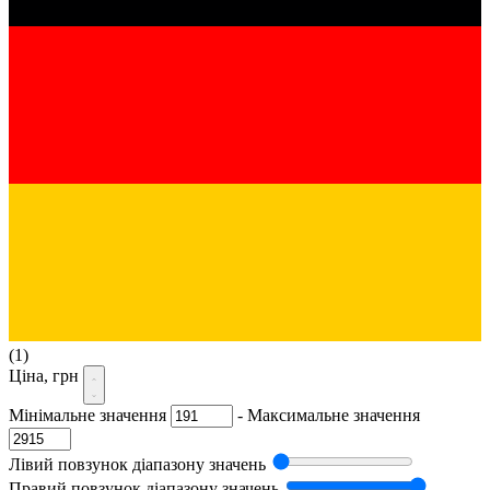
(1)
Ціна, грн
Мінімальне значення
-
Максимальне значення
Лівий повзунок діапазону значень
Правий повзунок діапазону значень