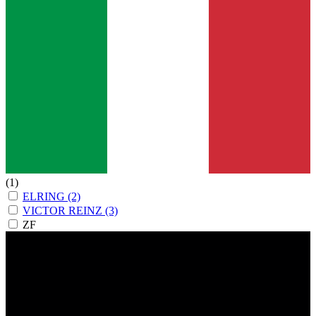
(1)
ELRING
(2)
VICTOR REINZ
(3)
ZF