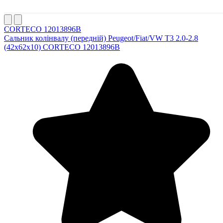
CORTECO 12013896B
Сальник колінвалу (передній) Peugeot/Fiat/VW T3 2.0-2.8
(42x62x10) CORTECO 12013896B